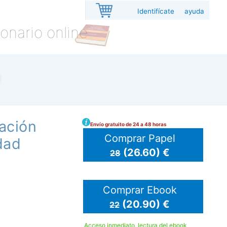
Identifícate
ayuda
onario online
vación
Envío gratuito de 24 a 48 horas
Comprar Papel
dad
(26.60) €
28
Comprar Ebook
(20.90) €
22
Acceso inmediato, lectura del ebook