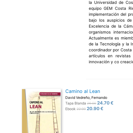
la Universidad de Cos
equipo GEM Costa Ric
implementación del pr
bajo los auspicios d
Excelencia de la Cám
organismos internac
Actualmente es miembr
de la Tecnología y la 
coordinador por Costa 
artículos en revista
innovación y co creaci
Camino al Lean
David Vedreño, Fernando
24.70 €
Tapa Blanda
26.00
20.90 €
Ebook
22.00