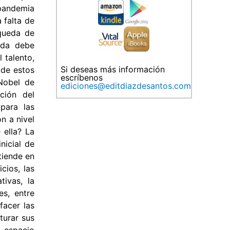
(pandemia
 falta de
squeda de
eda debe
 talento,
Si deseas más información
 de estos
escríbenos
 Nobel de
ediciones@editdiazdesantos.com
ción del
para las
n a nivel
 ella? La
nicial de
tiende en
cios, las
tivas, la
es, entre
facer las
turar sus