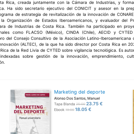
ta Rica, creada juntamente con la Cámara de Industrias, y forma
a. Ha sido secretario ejecutivo del CONICIT y asesor en la pre
ograma de estrategia de revitalización de la innovación de CONAR
e la Organización de Estados Iberoamericanos, y evaluador del P
ara de Industrias de Costa Rica. También ha participado en proy
ionales como FLACSO (México), CINDA (Chile), AECID y CYTED 
o del Consejo Consultivo de la Asociación Latino-Iberoamericana 
Innovación (ALTEC), de la que ha sido director por Costa Rica en 20
Rica de la Red Livia de CYTED sobre vigilancia tecnológica. Es auto
s indexadas sobre gestión de la innovación, emprendimiento, cul
ón.
Marketing del deporte
Alonso Dos Santos, Manuel
23.75 €
Tapa Blanda
25.00
18.05 €
Ebook
19.00