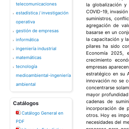
telecomunicaciones
la globalización y
COVID-19, invasión 
estadística / investigación
suministros, confl
operativa
agregación de val
gestión de empresas
basarse en un conju
la capacitación y l
informática
pilares ha sido c
ingeniería industrial
Economía 2025, e
matemáticas
crecimiento econó
tecnología
empresas aparecen d
estratégico en su 
medioambiental-ingeniería
innovación no se ce
ambiental
concentrarse solam
mayor profundidad 
cadenas de sumini
Catálogos
incorporación de p
Catálogo General en
otros. Hoy es impo
PDF
necesidades del mer