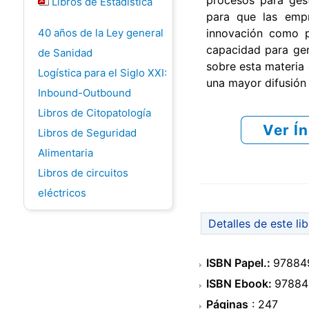
procesos para gest
Libros de Estadística
para que las empr
innovación como 
40 años de la Ley general
capacidad para gene
de Sanidad
sobre esta materia 
Logística para el Siglo XXI:
una mayor difusión 
Inbound-Outbound
Libros de Citopatología
Ver Í
Libros de Seguridad
Alimentaria
Libros de circuitos
eléctricos
Detalles de este li
ISBN Papel.:
97884
ISBN Ebook:
97884
Páginas
: 247