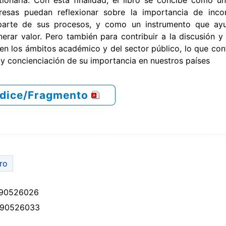
ionarla. Con esta finalidad, el libro se concibe como u
esas puedan reflexionar sobre la importancia de incor
parte de sus procesos, y como un instrumento que ay
rar valor. Pero también para contribuir a la discusión y 
en los ámbitos académico y del sector público, lo que cont
y concienciación de su importancia en nuestros países
ndice/Fragmento
bro
90526026
90526033