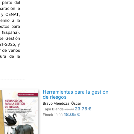
 parte del
paración e
E y CENAT,
remio a la
ectos para
(España).
de Gestión
21-2025, y
r de varios
tura de la
Herramientas para la gestión
de riesgos
Bravo Mendoza, Óscar
23.75 €
Tapa Blanda
25.00
18.05 €
Ebook
19.00