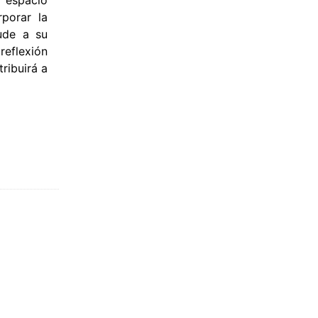
n espacio
porar la
ude a su
reflexión
ribuirá a