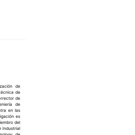
zación de
técnica de
rrector de
niería de
tra en las
igación es
iembro del
Industrial
hnology de