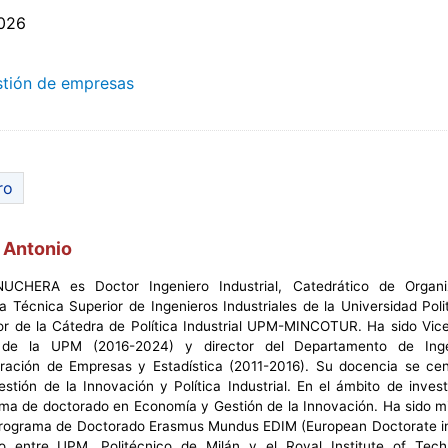
026
stión de empresas
ro
 Antonio
HERA es Doctor Ingeniero Industrial, Catedrático de Organi
 Técnica Superior de Ingenieros Industriales de la Universidad Poli
or de la Cátedra de Política Industrial UPM-MINCOTUR. Ha sido Vice
de la UPM (2016-2024) y director del Departamento de Inge
tración de Empresas y Estadística (2011-2016). Su docencia se cen
tión de la Innovación y Política Industrial. En el ámbito de invest
ama de doctorado en Economía y Gestión de la Innovación. Ha sido m
 Programa de Doctorado Erasmus Mundus EDIM (European Doctorate in 
 entre UPM, Politécnico de Milán y el Royal Institute of Tec