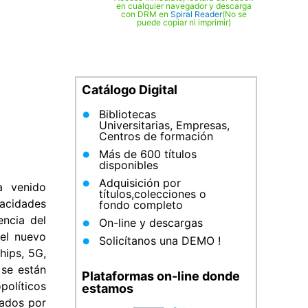
en cualquier navegador y descarga
con DRM en
Spiral Reader
(No se
puede copiar ni imprimir)
Catálogo Digital
Bibliotecas
Universitarias, Empresas,
Centros de formación
Más de 600 títulos
disponibles
Adquisición por
a venido
títulos,colecciones o
pacidades
fondo completo
encia del
On-line y descargas
 el nuevo
Solicítanos una DEMO !
hips, 5G,
 se están
Plataformas on-line donde
olíticos
estamos
sados por