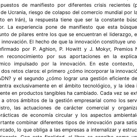
 puestos de manifiesto por diferentes crisis recientes 
de Ucrania, riesgo de colapso del comercio mundial por la
icto en Irán), la respuesta tiene que ser la constante bú
or. La experiencia pone de manifiesto que esta búsqu
nto de pilares entre los que se encuentran el liderazgo, el
a innovación. El hecho de que la innovación constituye uno
onfirmado por P. Aghion, P. Howitt y J. Mokyr, Premios
n reconocimiento por sus aportaciones en la explica
mico impulsado por la innovación. En este contexto, 
os retos claros: el primero ¿cómo incorporar la innovació
ADN? y el segundo ¿cómo lograr una gestión eficiente de
ntra exclusivamente en el ámbito tecnológico, y la idea i
ente en productos tangibles ha cambiado. Cada vez se ex
a otros ámbitos de la gestión empresarial como los servi
stro, las actuaciones de carácter comercial y organiza
rácticas de economía circular y los aspectos ambiental
rtante combinar diferentes tipos de innovación para satis
cado, lo que obliga a las empresas a internalizar y estruc