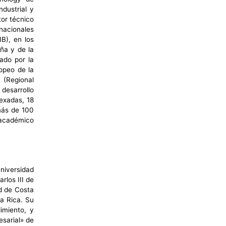
dustrial y
tor técnico
nacionales
B), en los
ña y de la
ado por la
opeo de la
 (Regional
desarrollo
dexadas, 18
más de 100
 académico
iversidad
rlos III de
d de Costa
a Rica. Su
imiento, y
esarial» de