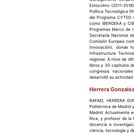
Estocolmo (2011-2018),
Política Tecnológica (
del Programa CYTED (
como IBEROEKA y CIBIT
Programas Marco de I+
Secretaría Nacional 
Comisión Europea como
Innovación), donde h
Infrastructure Techno
regional. A nivel de d
libros y 30 capítulos 
congresos nacionales
desarrolló su actividad
Herrera Gonzalez
RAFAEL HERRERA GONZ
Politécnica de Madrid y
Madrid. Actualmente es
Rica, y profesor de la
docencia e investigac
ciencia, tecnología y d