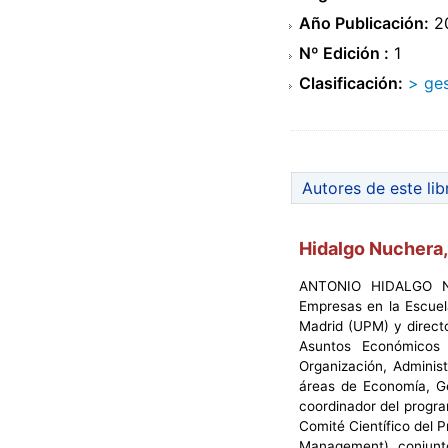
Año Publicación:
2
Nº Edición :
1
Clasificación:
> ge
Autores de este lib
Hidalgo Nuchera,
ANTONIO HIDALGO NUC
Empresas en la Escuela
Madrid (UPM) y direct
Asuntos Económicos 
Organización, Adminis
áreas de Economía, Ges
coordinador del progr
Comité Científico del
Management) conjunto