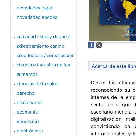
novedades papel
novedades ebooks
actividad física y deporte
adiestramiento canino
arquitectura / construcción
ciencia e industria de los
Acerca de este libr
alimentos
Desde las última
ciencias de la salud
reconociendo su c
derecho
internas de la emp
diccionarios
sector en el que d
escenario mundial q
economía
digitalización, inte
educación
convirtiendo en 
electrónica /
internacionales, y 