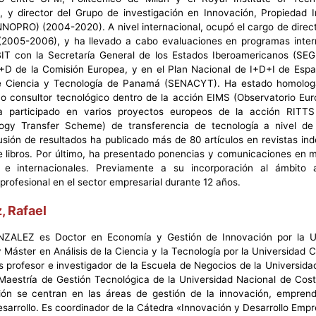
 y director del Grupo de investigación en Innovación, Propiedad In
INNOPRO) (2004-2020). A nivel internacional, ocupó el cargo de direc
2005-2006), y ha llevado a cabo evaluaciones en programas inter
 con la Secretaría General de los Estados Iberoamericanos (SEGI
D de la Comisión Europea, y en el Plan Nacional de I+D+I de Espa
de Ciencia y Tecnología de Panamá (SENACYT). Ha estado homolog
 consultor tecnológico dentro de la acción EIMS (Observatorio Eur
a participado en varios proyectos europeos de la acción RITTS
logy Transfer Scheme) de transferencia de tecnología a nivel de 
ifusión de resultados ha publicado más de 80 artículos en revistas in
de libros. Por último, ha presentado ponencias y comunicaciones en 
 e internacionales. Previamente a su incorporación al ámbito
 profesional en el sector empresarial durante 12 años.
, Rafael
ALEZ es Doctor en Economía y Gestión de Innovación por la Un
 Máster en Análisis de la Ciencia y la Tecnología por la Universidad Ca
 profesor e investigador de la Escuela de Negocios de la Universida
 Maestría de Gestión Tecnológica de la Universidad Nacional de Cost
ión se centran en las áreas de gestión de la innovación, emprend
esarrollo. Es coordinador de la Cátedra «Innovación y Desarrollo Empr