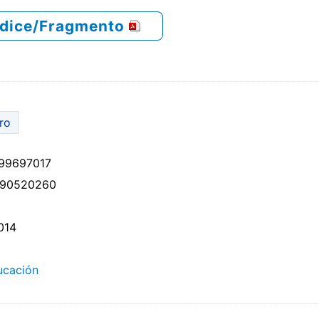
ndice/Fragmento
bro
99697017
90520260
014
ucación