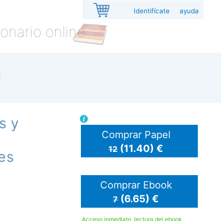
Identifícate
ayuda
onario online
s y
Comprar Papel
(11.40) €
12
es
Comprar Ebook
(6.65) €
7
Acceso inmediato, lectura del ebook