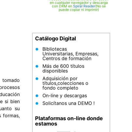
en cualquier navegador y descarga
con DRM en
Spiral Reader
(No se
puede copiar ni imprimir)
Catálogo Digital
Bibliotecas
Universitarias, Empresas,
Centros de formación
Más de 600 títulos
disponibles
Adquisición por
a tomado
títulos,colecciones o
 procesos
fondo completo
ducación
On-line y descargas
e si bien
Solicítanos una DEMO !
uanto su
s formas,
Plataformas on-line donde
estamos