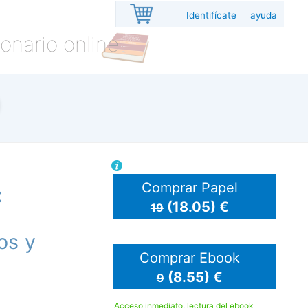
Identifícate
ayuda
onario online
Comprar Papel
:
(18.05) €
19
os y
Comprar Ebook
(8.55) €
9
Acceso inmediato, lectura del ebook