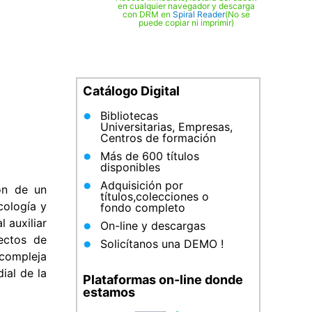
en cualquier navegador y descarga
con DRM en
Spiral Reader
(No se
puede copiar ni imprimir)
Catálogo Digital
Bibliotecas
Universitarias, Empresas,
Centros de formación
Más de 600 títulos
disponibles
Adquisición por
ón de un
títulos,colecciones o
cología y
fondo completo
 auxiliar
On-line y descargas
ectos de
Solicítanos una DEMO !
 compleja
ial de la
Plataformas on-line donde
estamos