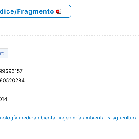
ndice/Fragmento
bro
99696157
90520284
014
nología medioambiental-ingeniería ambiental
> agricultura