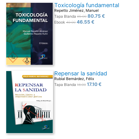
Toxicología fundamental
Repetto Jiménez, Manuel
80.75 €
Tapa Blanda
85.00
46.55 €
Ebook
49.00
Repensar la sanidad
Rubial Bernárdez, Félix
17.10 €
Tapa Blanda
18.00