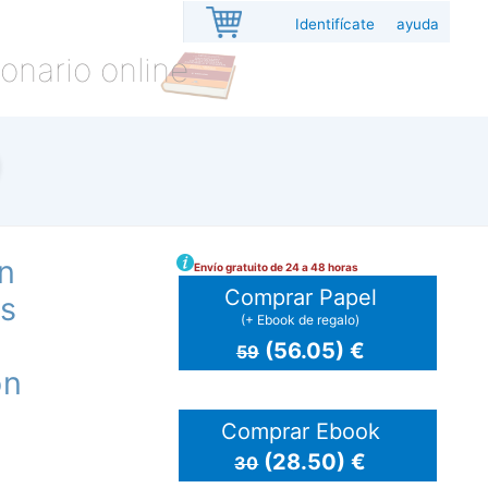
Identifícate
ayuda
onario online
n
Envío gratuito de 24 a 48 horas
Comprar Papel
es
(+ Ebook de regalo)
(56.05) €
59
ón
Comprar Ebook
(28.50) €
30