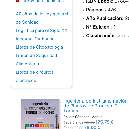
Libros de Estadística
ISBN Ebook:
97884
Páginas
: 476
40 años de la Ley general
Año Publicación:
2
de Sanidad
Nº Edición :
1
Logística para el Siglo XXI:
Clasificación:
> tec
Inbound-Outbound
Libros de Citopatología
Libros de Seguridad
Alimentaria
Libros de circuitos
eléctricos
Ingeniería de Instrumentación
de Plantas de Proceso. 2
Tomos
Bollaín Sánchez, Manuel
175.75 €
Tapa Blanda
185.00
76.00 €
Ebook
80.00