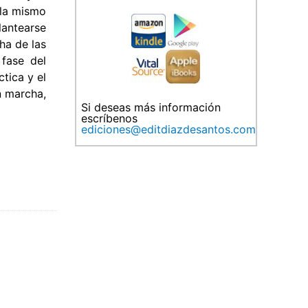
 la mismo
lantearse
ha de las
 fase del
tica y el
n marcha,
Si deseas más información
escríbenos
ediciones@editdiazdesantos.com