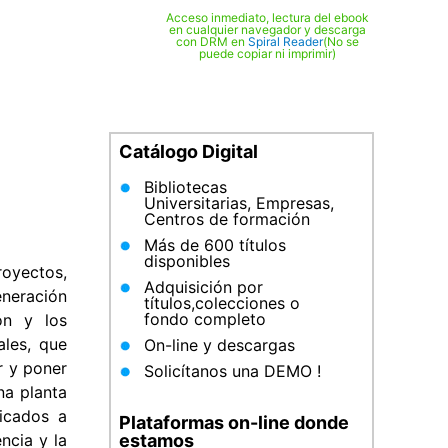
Acceso inmediato, lectura del ebook
en cualquier navegador y descarga
con DRM en
Spiral Reader
(No se
puede copiar ni imprimir)
Catálogo Digital
Bibliotecas
Universitarias, Empresas,
Centros de formación
Más de 600 títulos
disponibles
royectos,
Adquisición por
eneración
títulos,colecciones o
fondo completo
ión y los
ales, que
On-line y descargas
r y poner
Solicítanos una DEMO !
na planta
icados a
Plataformas on-line donde
estamos
ncia y la