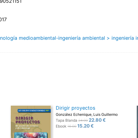
90521151
017
nología medioambiental-ingeniería ambiental
> ingeniería i
Dirigir proyectos
González Echenique, Luis Guillermo
22.80 €
Tapa Blanda
24.00
15.20 €
Ebook
16.00