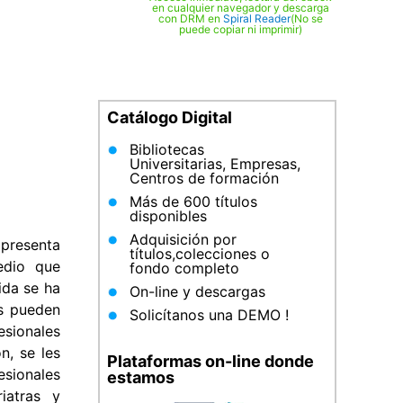
en cualquier navegador y descarga
con DRM en
Spiral Reader
(No se
puede copiar ni imprimir)
Catálogo Digital
Bibliotecas
Universitarias, Empresas,
Centros de formación
Más de 600 títulos
disponibles
Adquisición por
 presenta
títulos,colecciones o
edio que
fondo completo
ida se ha
On-line y descargas
es pueden
Solicítanos una DEMO !
esionales
n, se les
Plataformas on-line donde
esionales
estamos
iatras y