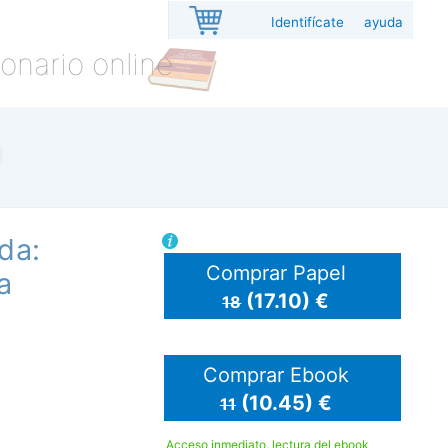
Identifícate
ayuda
onario online
da:
Comprar Papel
a
(17.10) €
18
a
Comprar Ebook
(10.45) €
11
Acceso inmediato, lectura del ebook