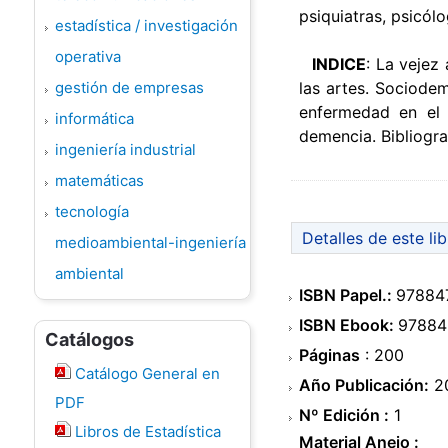
psiquiatras, psicól
estadística / investigación
operativa
INDICE
: La vejez 
gestión de empresas
las artes. Sociodem
enfermedad en el 
informática
demencia. Bibliogra
ingeniería industrial
matemáticas
tecnología
Detalles de este li
medioambiental-ingeniería
ambiental
ISBN Papel.:
97884
ISBN Ebook:
97884
Catálogos
Páginas
: 200
Catálogo General en
Año Publicación:
2
PDF
Nº Edición :
1
Libros de Estadística
Material Anejo :