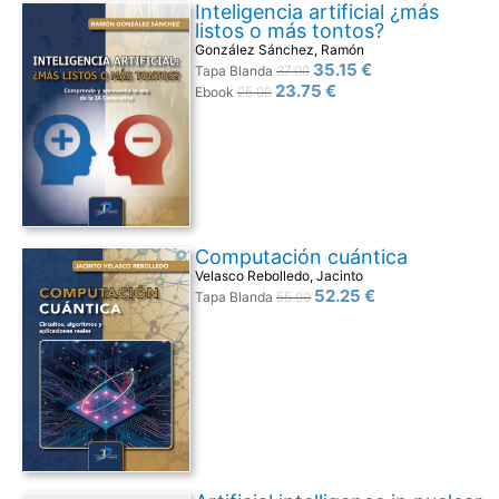
Inteligencia artificial ¿más
listos o más tontos?
González Sánchez, Ramón
35.15 €
Tapa Blanda
37.00
23.75 €
Ebook
25.00
Computación cuántica
Velasco Rebolledo, Jacinto
52.25 €
Tapa Blanda
55.00