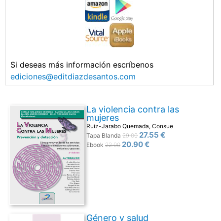
Si deseas más información escríbenos
ediciones@editdiazdesantos.com
La violencia contra las
mujeres
Ruiz-Jarabo Quemada, Consue
27.55 €
Tapa Blanda
29.00
20.90 €
Ebook
22.00
Género y salud