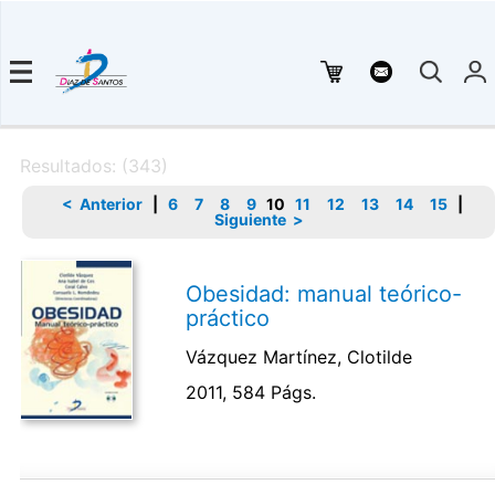
Resultados: (343)
< Anterior
|
6
7
8
9
10
11
12
13
14
15
|
Siguiente >
Obesidad: manual teórico-
práctico
Vázquez Martínez, Clotilde
2011, 584 Págs.