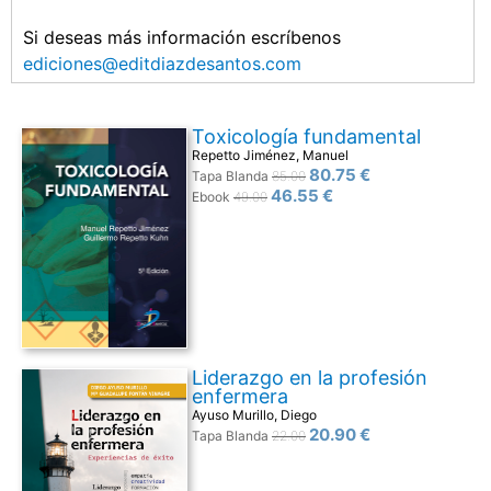
Si deseas más información escríbenos
ediciones@editdiazdesantos.com
Toxicología fundamental
Repetto Jiménez, Manuel
80.75 €
Tapa Blanda
85.00
46.55 €
Ebook
49.00
Liderazgo en la profesión
enfermera
Ayuso Murillo, Diego
20.90 €
Tapa Blanda
22.00